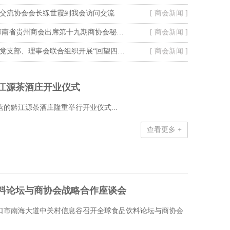
交流协会会长练世霞到我会访问交流
[ 商会新闻 ]
走进美裕珍珠 海南省贵州商会出席第十九期商协会秘书长联谊活动
[ 商会新闻 ]
海南省贵州商会党支部、理事会联合组织开展“回望四渡征程 传承百年荣光”专场观影活动
[ 商会新闻 ]
江源茶酒庄开业仪式
营的黔江源茶酒庄隆重举行开业仪式...
查看更多 +
料论坛与商协会战略合作座谈会
在海口市南海大道中关村信息谷召开全球食品饮料论坛与商协会