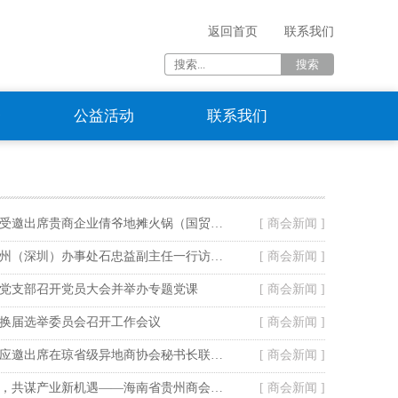
返回首页
联系我们
资
公益活动
联系我们
海南省贵州商会受邀出席贵商企业倩爷地摊火锅（国贸店）开业仪式
[ 商会新闻 ]
贵阳市政府驻广州（深圳）办事处石忠益副主任一行访问我会
[ 商会新闻 ]
党支部召开党员大会并举办专题党课
[ 商会新闻 ]
换届选举委员会召开工作会议
[ 商会新闻 ]
海南省贵州商会应邀出席在琼省级异地商协会秘书长联谊暨走进山高教育集团活动
[ 商会新闻 ]
搭桥引商聚合力，共谋产业新机遇——海南省贵州商会走访定安塔岭工业园区
[ 商会新闻 ]