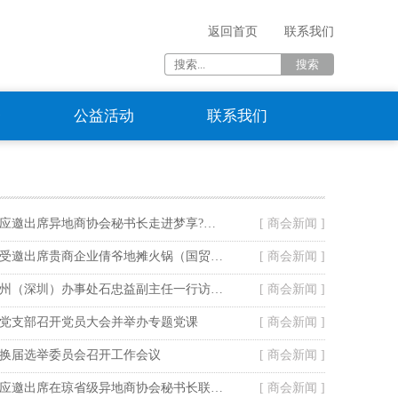
返回首页
联系我们
资
公益活动
联系我们
海南省贵州商会应邀出席异地商协会秘书长走进梦享?龙腾湾活动
[ 商会新闻 ]
海南省贵州商会受邀出席贵商企业倩爷地摊火锅（国贸店）开业仪式
[ 商会新闻 ]
贵阳市政府驻广州（深圳）办事处石忠益副主任一行访问我会
[ 商会新闻 ]
党支部召开党员大会并举办专题党课
[ 商会新闻 ]
换届选举委员会召开工作会议
[ 商会新闻 ]
海南省贵州商会应邀出席在琼省级异地商协会秘书长联谊暨走进山高教育集团活动
[ 商会新闻 ]