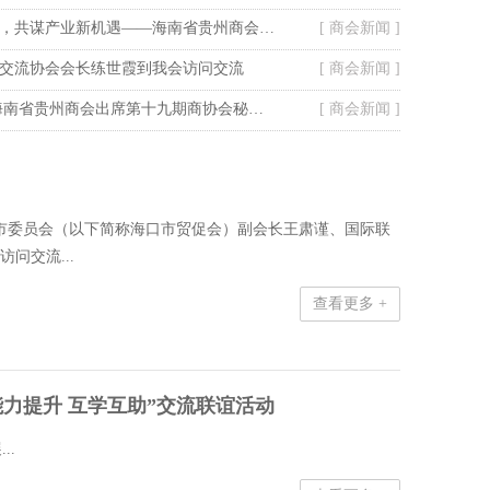
搭桥引商聚合力，共谋产业新机遇——海南省贵州商会走访定安塔岭工业园区
[ 商会新闻 ]
交流协会会长练世霞到我会访问交流
[ 商会新闻 ]
走进美裕珍珠 海南省贵州商会出席第十九期商协会秘书长联谊活动
[ 商会新闻 ]
海口市委员会（以下简称海口市贸促会）副会长王肃谨、国际联
问交流...
查看更多 +
力提升 互学互助”交流联谊活动
..