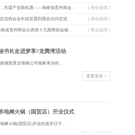
搭桥引商聚合力，共谋产业新机遇——海南省贵州商会走访定安塔岭工业园区
[ 商会新闻 ]
交流协会会长练世霞到我会访问交流
[ 商会新闻 ]
走进美裕珍珠 海南省贵州商会出席第十九期商协会秘书长联谊活动
[ 商会新闻 ]
秘书长走进梦享?龙腾湾活动
南城投置业海南公司独家承办的...
查看更多 +
爷地摊火锅（国贸店）开业仪式
地摊火锅(国贸店)开业的喜庆日子...