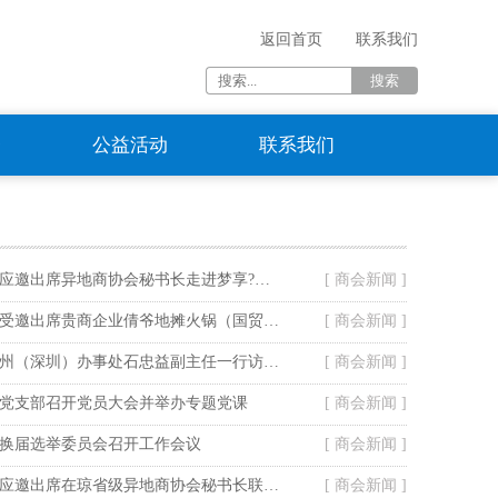
返回首页
联系我们
资
公益活动
联系我们
海南省贵州商会应邀出席异地商协会秘书长走进梦享?龙腾湾活动
[ 商会新闻 ]
海南省贵州商会受邀出席贵商企业倩爷地摊火锅（国贸店）开业仪式
[ 商会新闻 ]
贵阳市政府驻广州（深圳）办事处石忠益副主任一行访问我会
[ 商会新闻 ]
党支部召开党员大会并举办专题党课
[ 商会新闻 ]
换届选举委员会召开工作会议
[ 商会新闻 ]
海南省贵州商会应邀出席在琼省级异地商协会秘书长联谊暨走进山高教育集团活动
[ 商会新闻 ]