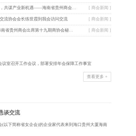
搭桥引商聚合力，共谋产业新机遇——海南省贵州商会走访定安塔岭工业园区
[ 商会新闻 ]
交流协会会长练世霞到我会访问交流
[ 商会新闻 ]
走进美裕珍珠 海南省贵州商会出席第十九期商协会秘书长联谊活动
[ 商会新闻 ]
商会会议室召开工作会议，部署安排年会保障工作事宜
查看更多 +
恳谈交流
进会(以下简称省女企会)的企业家代表来到海口贵州大厦海南