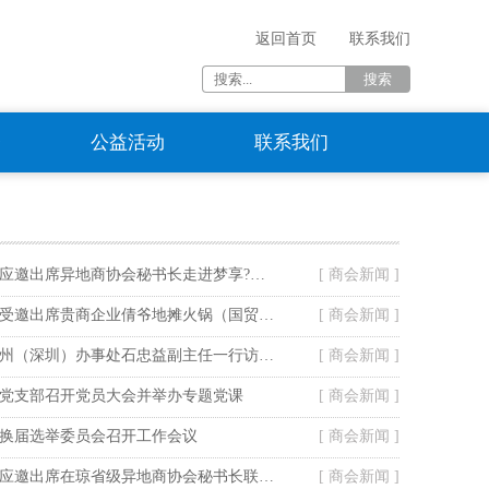
返回首页
联系我们
资
公益活动
联系我们
海南省贵州商会应邀出席异地商协会秘书长走进梦享?龙腾湾活动
[ 商会新闻 ]
海南省贵州商会受邀出席贵商企业倩爷地摊火锅（国贸店）开业仪式
[ 商会新闻 ]
贵阳市政府驻广州（深圳）办事处石忠益副主任一行访问我会
[ 商会新闻 ]
党支部召开党员大会并举办专题党课
[ 商会新闻 ]
换届选举委员会召开工作会议
[ 商会新闻 ]
海南省贵州商会应邀出席在琼省级异地商协会秘书长联谊暨走进山高教育集团活动
[ 商会新闻 ]