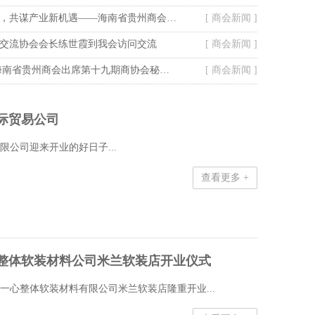
搭桥引商聚合力，共谋产业新机遇——海南省贵州商会走访定安塔岭工业园区
[ 商会新闻 ]
交流协会会长练世霞到我会访问交流
[ 商会新闻 ]
走进美裕珍珠 海南省贵州商会出席第十九期商协会秘书长联谊活动
[ 商会新闻 ]
际贸易公司
限公司迎来开业的好日子...
查看更多 +
整体软装材料公司米兰软装店开业仪式
众一心整体软装材料有限公司米兰软装店隆重开业...