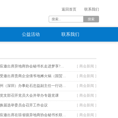
返回首页
联系我们
资
公益活动
联系我们
海南省贵州商会应邀出席异地商协会秘书长走进梦享?龙腾湾活动
[ 商会新闻 ]
海南省贵州商会受邀出席贵商企业倩爷地摊火锅（国贸店）开业仪式
[ 商会新闻 ]
贵阳市政府驻广州（深圳）办事处石忠益副主任一行访问我会
[ 商会新闻 ]
党支部召开党员大会并举办专题党课
[ 商会新闻 ]
换届选举委员会召开工作会议
[ 商会新闻 ]
海南省贵州商会应邀出席在琼省级异地商协会秘书长联谊暨走进山高教育集团活动
[ 商会新闻 ]