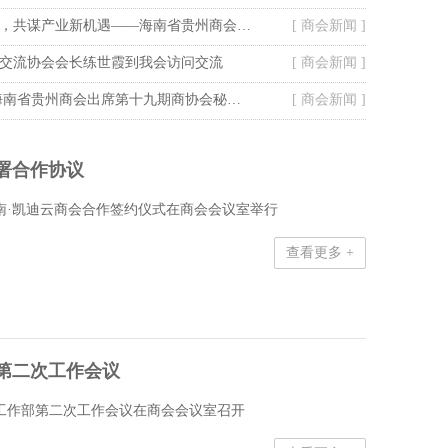
搭桥引商聚合力，共谋产业新机遇——海南省贵州商会走访定安塔岭工业园区
[ 商会新闻 ]
交流协会会长练世霞到我会访问交流
[ 商会新闻 ]
走进美裕珍珠 海南省贵州商会出席第十九期商协会秘书长联谊活动
[ 商会新闻 ]
署合作协议
海南·凯迪云商会合作签约仪式在商会会议室举行
查看更多 +
第二次工作会议
咨询工作部第二次工作会议在商会会议室召开