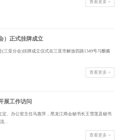
查看更多 +
会）正式挂牌成立
处(三亚分会)挂牌成立仪式在三亚市解放四路1349号习酿酱
查看更多 +
开展工作访问
长王红定、办公室主任马惠萍，黑龙江商会秘书长王雪莲及秘书
...
查看更多 +