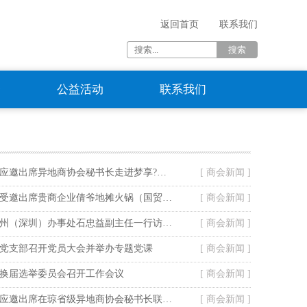
返回首页
联系我们
资
公益活动
联系我们
海南省贵州商会应邀出席异地商协会秘书长走进梦享?龙腾湾活动
[ 商会新闻 ]
海南省贵州商会受邀出席贵商企业倩爷地摊火锅（国贸店）开业仪式
[ 商会新闻 ]
贵阳市政府驻广州（深圳）办事处石忠益副主任一行访问我会
[ 商会新闻 ]
党支部召开党员大会并举办专题党课
[ 商会新闻 ]
换届选举委员会召开工作会议
[ 商会新闻 ]
海南省贵州商会应邀出席在琼省级异地商协会秘书长联谊暨走进山高教育集团活动
[ 商会新闻 ]