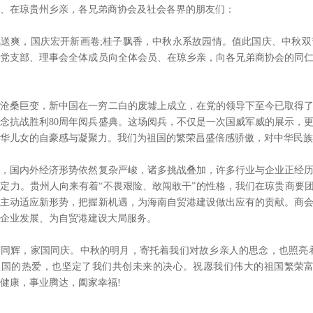
、在琼贵州乡亲，各兄弟商协会及社会各界的朋友们：
爽，国庆宏开新画卷;桂子飘香，中秋永系故园情。值此国庆、中秋双
携党支部、理事会全体成员向全体会员、在琼乡亲，向各兄弟商协会的同
沧桑巨变，新中国在一穷二白的废墟上成立，在党的领导下至今已取得了
念抗战胜利80周年阅兵盛典。这场阅兵，不仅是一次国威军威的展示，
华儿女的自豪感与凝聚力。我们为祖国的繁荣昌盛倍感骄傲，对中华民族
国内外经济形势依然复杂严峻，诸多挑战叠加，许多行业与企业正经历
定力。贵州人向来有着“不畏艰险、敢闯敢干”的性格，我们在琼贵商要团
，主动适应新形势，把握新机遇，为海南自贸港建设做出应有的贡献。商
企业发展、为自贸港建设大局服务。
辉，家国同庆。中秋的明月，寄托着我们对故乡亲人的思念，也照亮着
祖国的热爱，也坚定了我们共创未来的决心。祝愿我们伟大的祖国繁荣富
健康，事业腾达，阖家幸福!