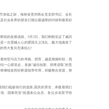
节来临之际，海南省贵州商会党支部书记、会长
仁及社会各界的朋友们致以最诚挚的问候和最美好
辉煌的发展成就。9月3日，我们刚刚见证了威武
更是一次震撼人心的爱国主义洗礼，极大地激发了
的伟大复兴充满信心!
着转型与压力的考验。然而，越是艰难时刻，我
结一心跟党走，发扬“诚信创新、拼搏进取”的贵
会将继续发挥好桥梁纽带作用，积极整合资源，努
我们砥砺前行的道路;国庆的荣光，承载着我们
强、国泰民安!祝愿各位会员、各位乡友双节快