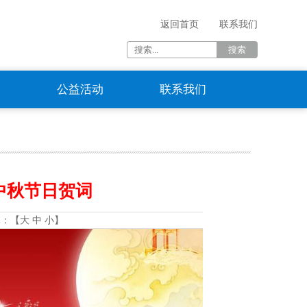
返回首页
联系我们
资
公益活动
联系我们
中秋节日贺词
体：【
大
中
小
】