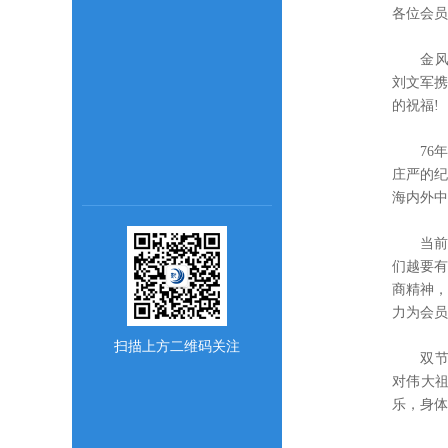
各位会员
金风送
刘文军
的祝福!
76年
庄严的纪
海内外中
当前，
们越要有
商精神
力为会员
扫描上方二维码关注
双节同
对伟大
乐，身体