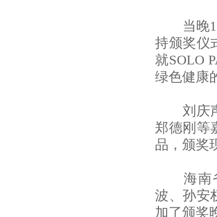
当晚18
持颁奖仪
就SOLO
绿色健康
刘庆声、
郑德刚等
品，颁奖
海南省贵
波、孙安
加了颁奖