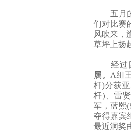
五月的海
们对比赛
风吹来，
草坪上扬
经过四个
属。A组王
杆)分获亚
杆)、雷贤
军，蓝熙(
夺得嘉宾
最近洞奖