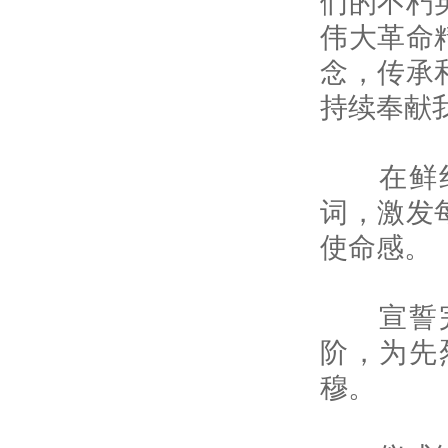
们的不朽
伟大革命
念，传承
持续奉献
在鲜红的
词，激发
使命感。
宣誓完毕
阶，为先
穆。